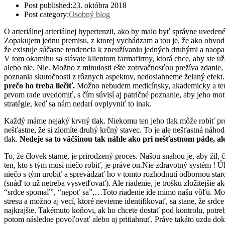
Post published:
23. októbra 2018
Post category:
Osobný blog
O arteriálnej arteriálnej hypertenzii, ako by malo byť správne uvede
Zopakujem jednu premisu, z ktorej vychádzam a tou je, že ako obvo
že existuje súčasne tendencia k zneužívaniu jedných druhými a naopak
V tom okamihu sa stávate klientom farmafirmy, ktorá chce, aby ste užíva
alebo nie. Nie. Možno z minulosti ešte zotrvačnosťou prežíva zdanie,
poznania skutočnosti z rôznych aspektov, nedosiahneme želaný efekt.
prečo ho treba liečiť.
Možno nebudem medicínsky, akademicky a termi
prvom rade uvedomiť, s čím súvisí aj patričné poznanie, aby jeho moti
stratégie, keď sa nám nedarí ovplyvniť to inak.
Každý máme nejaký krvný tlak. Niekomu ten jeho tlak môže robiť prob
nešťastne, že si zlomíte druhý krčný stavec. To je ale nešťastná náh
tlak.
Nedeje sa to väčšinou tak náhle ako pri nešťastnom páde, al
To, že človek starne, je prirodzený proces. Našou snahou je, aby žil, č
ten, kto s tým musí niečo robiť, je práve on.Nie zdravotný systém ! 
niečo s tým urobiť a sprevádzať ho v tomto rozhodnutí odbornou staro
(snáď to už netreba vysvetľovať). Ale riadenie, je trošku zložitejši
“srdce spomaľ”, “nepoť sa”,…Toto riadenie ide mimo našu vôľu. Možno
stresu a možno aj vecí, ktoré nevieme identifikovať, sa stane, že sr
najkrajšie. Takémuto koňovi, ak ho chcete dostať pod kontrolu, potr
potom následne povoľovať alebo aj pritiahnuť. Práve takáto uzda dok