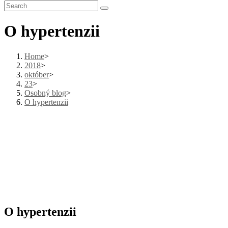
O hypertenzii
Home
>
2018
>
október
>
23
>
Osobný blog
>
O hypertenzii
O hypertenzii