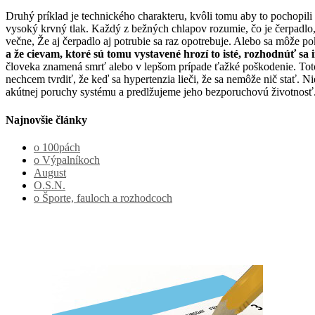
Druhý príklad je technického charakteru, kvôli tomu aby to pochopili 
vysoký krvný tlak. Každý z bežných chlapov rozumie, čo je čerpadlo, 
večne, Že aj čerpadlo aj potrubie sa raz opotrebuje. Alebo sa môže p
a že cievam, ktoré sú tomu vystavené hrozí to isté, rozhodnúť sa 
človeka znamená smrť alebo v lepšom prípade ťažké poškodenie. Toto chc
nechcem tvrdiť, že keď sa hypertenzia lieči, že sa nemôže nič stať. N
akútnej poruchy systému a predlžujeme jeho bezporuchovú životnosť.
Najnovšie články
o 100pách
o Výpalníkoch
August
O.S.N.
o Športe, fauloch a rozhodcoch