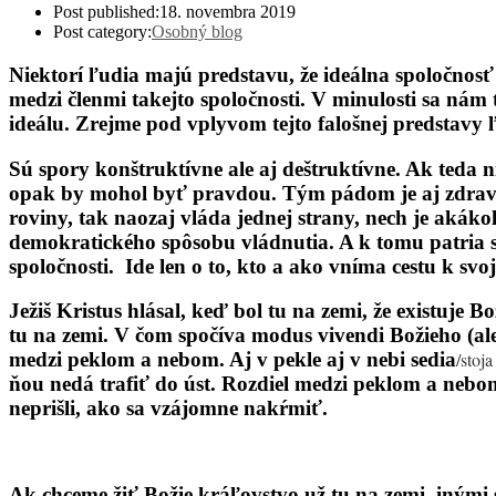
Post published:
18. novembra 2019
Post category:
Osobný blog
Niektorí ľudia majú predstavu, že ideálna spoločnosť
medzi členmi takejto spoločnosti. V minulosti sa nám
ideálu. Zrejme pod vplyvom tejto falošnej predstavy ľ
Sú spory konštruktívne ale aj deštruktívne. Ak teda 
opak by mohol byť pravdou. Tým pádom je aj zdravé, a
roviny, tak naozaj vláda jednej strany, nech je aká
demokratického spôsobu vládnutia. A k tomu patria spor
spoločnosti. Ide len o to, kto a ako vníma cestu k svoj
Ježiš Kristus hlásal, keď bol tu na zemi, že existuje 
tu na zemi. V čom spočíva modus vivendi Božieho (ale
medzi peklom a nebom. Aj v pekle aj v nebi sedia
/stoja
ňou nedá trafiť do úst. Rozdiel medzi peklom a nebom 
neprišli, ako sa vzájomne nakŕmiť.
Ak chceme žiť Božie kráľovstvo už tu na zemi, inými s