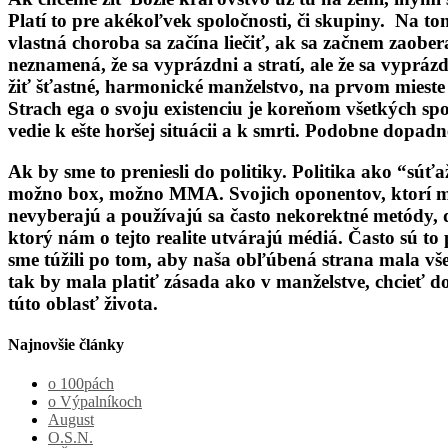
Platí to pre akékoľvek spoločnosti, či skupiny. Na t
vlastná choroba sa začína liečiť, ak sa začnem zaobe
neznamená, že sa vyprázdni a stratí, ale že sa vyprá
žiť šťastné, harmonické manželstvo, na prvom mies
Strach ega o svoju existenciu je koreňom všetkých spo
vedie k ešte horšej situácii a k smrti. Podobne dopad
Ak by sme to preniesli do politiky. Politika ako “súť
možno box, možno MMA. Svojich oponentov, ktorí maj
nevyberajú a používajú sa často nekorektné metódy, d
ktorý nám o tejto realite utvárajú médiá. Často sú t
sme túžili po tom, aby naša obľúbená strana mala všet
tak by mala platiť zásada ako v manželstve, chcieť d
túto oblasť života.
Najnovšie články
o 100pách
o Výpalníkoch
August
O.S.N.