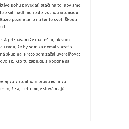
ktíve Bohu povedať, stačí na to, aby sme
d získali nadhľad nad životnou situáciou.
ožie požehnanie na tento svet. Škoda,
miť.
e. A priznávam,že ma tešilo, ak som
dcu radu, že by som sa nemal viazať s
ná skupina. Preto som začal uverejňovať
ovo.sk. Kto tu zablúdi, slobodne sa
že aj vo virtuálnom prostredí a vo
erím, že aj tieto moje slová majú