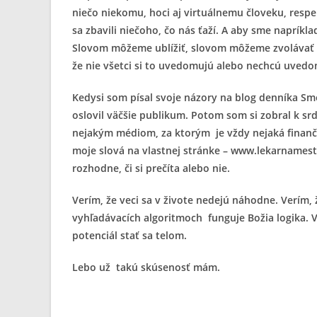
niečo niekomu, hoci aj virtuálnemu človeku, respe
sa zbavili niečoho, čo nás ťaží. A aby sme napríkla
Slovom môžeme ublížiť, slovom môžeme zvolávať B
že nie všetci si to uvedomujú alebo nechcú uvedo
Kedysi som písal svoje názory na blog denníka Sm
oslovil väčšie publikum. Potom som si zobral k sr
nejakým médiom, za ktorým je vždy nejaká finanč
moje slová na vlastnej stránke – www.lekarnamest
rozhodne, či si prečíta alebo nie.
Verím, že veci sa v živote nedejú náhodne. Verím, 
vyhľadávacích algoritmoch funguje Božia logika. V
potenciál stať sa telom.
Lebo už takú skúsenosť mám.