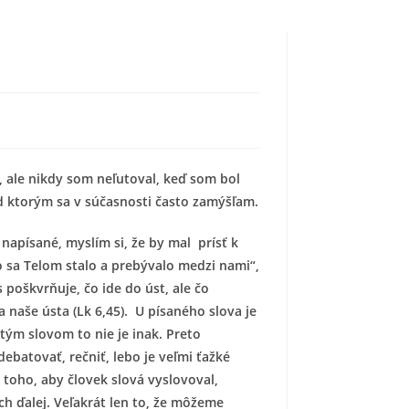
, ale nikdy som neľutoval, keď som bol
ad ktorým sa v súčasnosti často zamýšľam.
 napísané, myslím si, že by mal prísť k
 sa Telom stalo a prebývalo medzi nami“,
s poškvrňuje, čo ide do úst, ale čo
a naše ústa (Lk 6,45). U písaného slova je
utým slovom to nie je inak. Preto
ebatovať, rečniť, lebo je veľmi ťažké
 toho, aby človek slová vyslovoval,
ch ďalej. Veľakrát len to, že môžeme