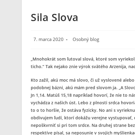
Sila Slova
Post
Post
7. marca 2020
Osobný blog
published:
category:
„Mnohokrát som ľutoval slová, ktoré som vyriekol
ticho.“ Tak nejako znie výrok svätého Arzenija, n
Kto zažil, akú moc má slovo, či už vyslovené alebo
podobnej bázni, akú mám pred slovom ja. „A Slovo
Jn 1,14. Matúš 15,18 napríklad hovorí, že nie to ná
vychádza z našich úst. Lebo z plnosti srdca hovori
to o to horšie, že ostáva fyzicky. No ani s vyriekn
obdivujem ľudí, ktorí dokážu verejne vystupovať, d
nepoškvrniť si pri tom srdce. Na druhej strane bez
respektíve písal, sa neposunie v svojich myšlienka