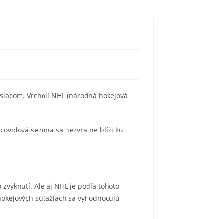
esiacom. Vrcholí NHL (národná hokejová
 covidová sezóna sa nezvratne blíži ku
 zvyknutí. Ale aj NHL je podľa tohoto
 hokejových súťažiach sa vyhodnocujú