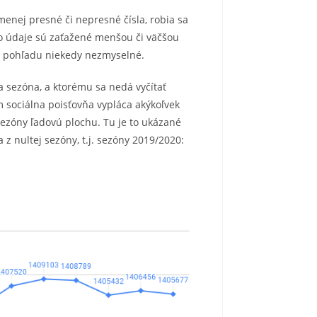
menej presné či nepresné čísla, robia sa
eto údaje sú zaťažené menšou či väčšou
ho pohľadu niekedy nezmyselné.
a sezóna, a ktorému sa nedá vyčítať
 sociálna poisťovňa vypláca akýkoľvek
sezóny ľadovú plochu. Tu je to ukázané
 z nultej sezóny, t.j. sezóny 2019/2020: