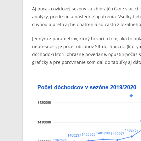
Aj počas covidovej sezóny sa zbierajú rôzne viac či 
analýzy, predikcie a následne opatrenia. Všetky ti
chybou a preto aj tie opatrenia sú často z lokálne
Jedným z parametrov, ktorý hovorí o tom, aká to bol
nepresnosť, je počet občanov SR-dôchodcov, (ktorým
dôchodok) ktorí, obrazne povedané, opustili počas 
graficky a pre porovnanie som dal do tabuľky aj dáta