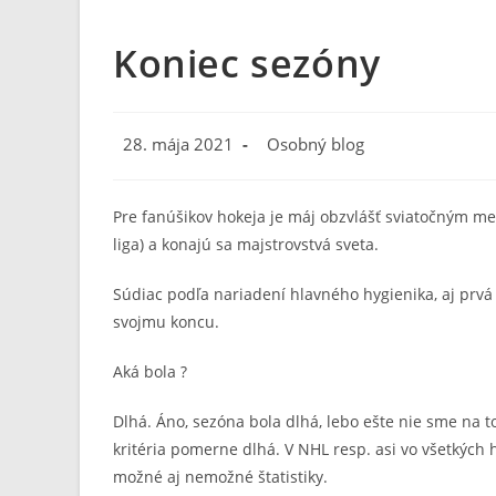
Koniec sezóny
Post
Post
28. mája 2021
Osobný blog
published:
category:
Pre fanúšikov hokeja je máj obzvlášť sviatočným m
liga) a konajú sa majstrovstvá sveta.
Súdiac podľa nariadení hlavného hygienika, aj prvá
svojmu koncu.
Aká bola ?
Dlhá. Áno, sezóna bola dlhá, lebo ešte nie sme na to
kritéria pomerne dlhá. V NHL resp. asi vo všetkých
možné aj nemožné štatistiky.