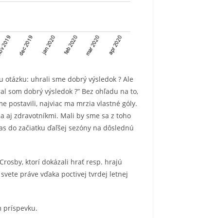
ku otázku: uhrali sme dobrý výsledok ? Ale
hral som dobrý výsledok ?” Bez ohľadu na to,
e postavili, najviac ma mrzia vlastné góly.
 a aj zdravotníkmi. Mali by sme sa z toho
čas do začiatku ďaľšej sezóny na dôslednú
 Crosby, ktorí dokázali hrať resp. hrajú
 svete práve vďaka poctivej tvrdej letnej
m príspevku.