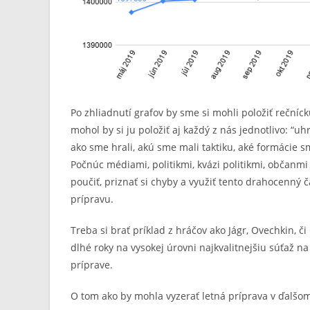
Po zhliadnutí grafov by sme si mohli položiť rečníc
mohol by si ju položiť aj každý z nás jednotlivo: “u
ako sme hrali, akú sme mali taktiku, aké formácie sm
Počnúc médiami, politikmi, kvázi politikmi, občanmi
poučiť, priznať si chyby a využiť tento drahocenný 
prípravu.
Treba si brať príklad z hráčov ako Jágr, Ovechkin, či
dlhé roky na vysokej úrovni najkvalitnejšiu súťaž na
príprave.
O tom ako by mohla vyzerať letná príprava v ďalšo