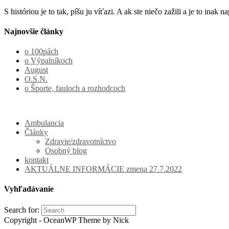
S históriou je to tak, píšu ju víťazi. A ak ste niečo zažili a je to in
Najnovšie články
o 100pách
o Výpalníkoch
August
O.S.N.
o Športe, fauloch a rozhodcoch
Ambulancia
Články
Zdravie/zdravotníctvo
Osobný blog
kontakt
AKTUÁLNE INFORMÁCIE zmena 27.7.2022
Vyhľadávanie
Search for:
Copyright - OceanWP Theme by Nick